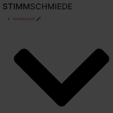
STIMM
SCHMIEDE
Vocalcoach 🎤