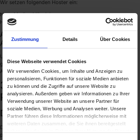
Wir setzen folgenden Hoster ein:
Neue Medien Münnich
Hauptstrasse 68, 02742 Friedersdorf
Abschluss eines Vertrages über
Zustimmung
Details
Über Cookies
Auftragsverarbeitung
Um die datenschutzkonforme Verarbeitung zu
Diese Webseite verwendet Cookies
gewährleisten, haben wir einen Vertrag über
Auftragsverarbeitung mit unserem Hoster geschlossen.
Wir verwenden Cookies, um Inhalte und Anzeigen zu
personalisieren, Funktionen für soziale Medien anbieten
3. Allgemeine Hinweise und
zu können und die Zugriffe auf unsere Website zu
analysieren. Außerdem geben wir Informationen zu Ihrer
Pflicht­informationen
Verwendung unserer Website an unsere Partner für
soziale Medien, Werbung und Analysen weiter. Unsere
Datenschutz
Partner führen diese Informationen möglicherweise mit
weiteren Daten zusammen, die Sie ihnen bereitgestellt
Die Betreiber dieser Seiten nehmen den Schutz Ihrer
haben oder die sie im Rahmen Ihrer Nutzung der Dienste
persönlichen Daten sehr ernst. Wir behandeln Ihre
gesammelt haben.