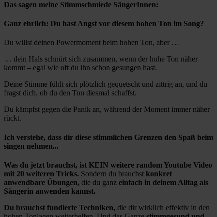
Das sagen meine Stimmschmiede SängerInnen:
Ganz ehrlich: Du hast Angst vor diesem hohen Ton im Song?
Du willst deinen Powermoment beim hohen Ton, aber …
… dein Hals schnürt sich zusammen, wenn der hohe Ton näher
kommt – egal wie oft du ihn schon gesungen hast.
Deine Stimme fühlt sich plötzlich gequetscht und zittrig an, und du
fragst dich, ob du den Ton diesmal schaffst.
Du kämpfst gegen die Panik an, während der Moment immer näher
rückt.
Ich verstehe, dass dir diese stimmlichen Grenzen den Spaß beim
singen nehmen...
Was du jetzt brauchst, ist KEIN weitere random Youtube Video
mit 20 weiteren Tricks.
Sondern du brauchst
konkret
anwendbare Übungen,
die du ganz
einfach in deinem Alltag als
Sängerin anwenden kannst.
Du brauchst fundierte Techniken,
die dir wirklich effektiv in den
hohen Tonlagen weiterhelfen. Und das Ganze
stimmgesund und