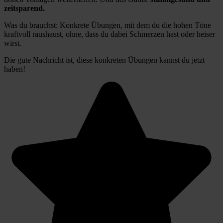
zeitsparend.
Was du brauchst: Konkrete Übungen, mit dem du die hohen Töne
kraftvoll raushaust, ohne, dass du dabei Schmerzen hast oder heiser
wirst.
Die gute Nachricht ist, diese konkreten Übungen kannst du jetzt
haben!