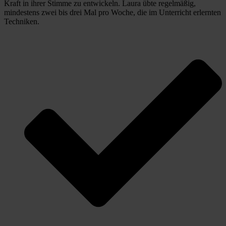
Kraft in ihrer Stimme zu entwickeln. Laura übte regelmäßig,
mindestens zwei bis drei Mal pro Woche, die im Unterricht erlernten
Techniken.