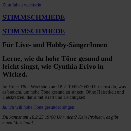
Zum Inhalt wechseln
STIMM
SCHMIEDE
STIMM
SCHMIEDE
Für Live- und Hobby-SängerInnen
Lerne, wie du hohe Töne gesund und
leicht singst, wie Cynthia Erivo in
Wicked.
Im Hohe Töne Workshop am 18.2. 19:00-20:00 Uhr lernst du, was
es braucht, um hohe Töne gesund zu singen. Ohne Heiserkeit und
Halskratzen, dafür mit Kraft und Leichtigkeit.
Ja, ich will hohe Töne gesünder singen
Du kannst am 18.2.25 19:00 Uhr nicht? Kein Problem, es gibt
einen Mitschnitt!