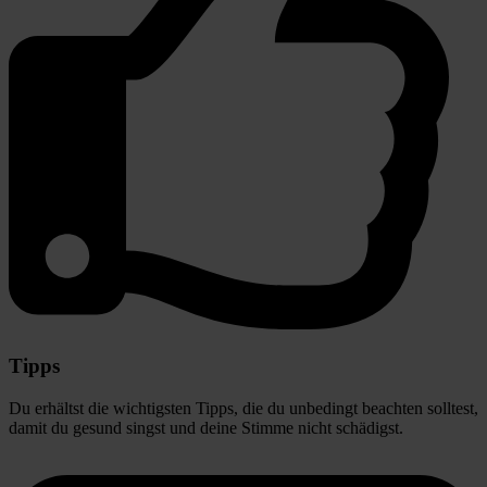
Tipps
Du erhältst die wichtigsten Tipps, die du unbedingt beachten solltest,
damit du gesund singst und deine Stimme nicht schädigst.