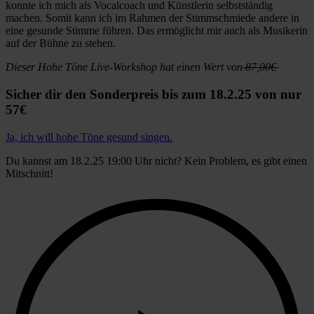
konnte ich mich als Vocalcoach und Künstlerin selbstständig
machen. Somit kann ich im Rahmen der Stimmschmiede andere in
eine gesunde Stimme führen. Das ermöglicht mir auch als Musikerin
auf der Bühne zu stehen.
Dieser Hohe Töne Live-Workshop hat einen Wert von
87,00€
Sicher dir den Sonderpreis bis zum 18.2.25 von nur
57€
Ja, ich will hohe Töne gesund singen.
Du kannst am 18.2.25 19:00 Uhr nicht? Kein Problem, es gibt einen
Mitschnitt!