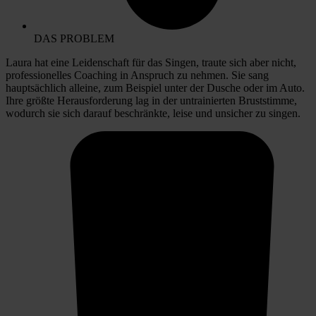
DAS PROBLEM
Laura hat eine Leidenschaft für das Singen, traute sich aber nicht,
professionelles Coaching in Anspruch zu nehmen. Sie sang
hauptsächlich alleine, zum Beispiel unter der Dusche oder im Auto.
Ihre größte Herausforderung lag in der untrainierten Bruststimme,
wodurch sie sich darauf beschränkte, leise und unsicher zu singen.