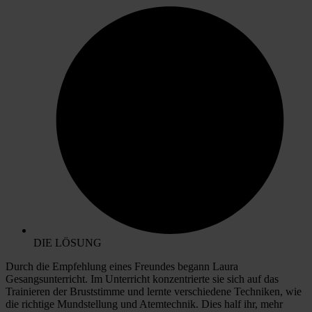
DIE LÖSUNG
Durch die Empfehlung eines Freundes begann Laura
Gesangsunterricht. Im Unterricht konzentrierte sie sich auf das
Trainieren der Bruststimme und lernte verschiedene Techniken, wie
die richtige Mundstellung und Atemtechnik. Dies half ihr, mehr