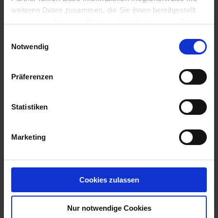
weiteren Daten zusammen, die Sie ihnen bereitgestellt
Julia Stern
haben oder die sie im Rahmen Ihrer Nutzung der Dienste
Luise ist eine sehr entspannte Gesangslehrerin, die auf Deine
gesammelt haben.
Bedürfnisse eingeht. Ihr Wissen ist sehr ausgeprägt, was die Arbeit
Einwilligungsauswahl
als Logopädie und Vocal Coach angeht. Sie bildet sich viel und
Notwendig
gerne weiter, das finde ich auch eine tolle Eigenschaft. Ein rundum
Wohlfühlpaket kannst Du bei Luise buchen, mit reichem
Wissensschatz an Gesangstechniken, mit Einfühlungsvermögen und
Präferenzen
lockerer und entspannter Art.
⭐️⭐️⭐️⭐️⭐️
Statistiken
Jessica Koch
Luise ist super freundlich, sehr gut ausgebildet und kann dir alles
rund um den Gesang beibringen. Ich kann Luise nur
weiterempfehlen, da der Gesangsunterricht sehr hilfreich ist und
Marketing
man sich bei ihr super wohlfühlt.
⭐️⭐️⭐️⭐️⭐️
Jenny
Cookies zulassen
Luises Begeisterung für das Singen zieht einen mit und ich habe
schon so viel gelernt. Jede Stunde hat mir Spaß gemacht.
⭐️⭐️⭐️⭐️⭐️
Nur notwendige Cookies