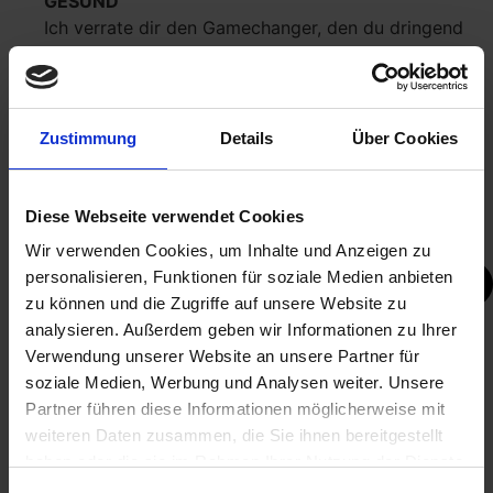
GESUND
Ich verrate dir den Gamechanger, den du dringend
brauchst, damit jede Tonlage ein leichtes wird. Du
erfährst, was du brauchst, um frei und gesund zu
singen – und das stundenlang. Spare dir die ewigen
Einsing-Marathons – finde heraus, was stattdessen
Zustimmung
Details
Über Cookies
nötig ist.
Diese Webseite verwendet Cookies
Wir verwenden Cookies, um Inhalte und Anzeigen zu
personalisieren, Funktionen für soziale Medien anbieten
zu können und die Zugriffe auf unsere Website zu
analysieren. Außerdem geben wir Informationen zu Ihrer
Verwendung unserer Website an unsere Partner für
soziale Medien, Werbung und Analysen weiter. Unsere
Partner führen diese Informationen möglicherweise mit
weiteren Daten zusammen, die Sie ihnen bereitgestellt
haben oder die sie im Rahmen Ihrer Nutzung der Dienste
gesammelt haben.