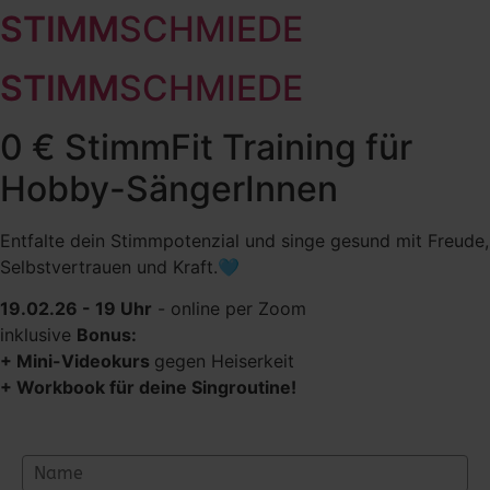
STIMM
SCHMIEDE
Zum
Inhalt
wechseln
STIMM
SCHMIEDE
0 € StimmFit Training für
Hobby-SängerInnen
Entfalte dein Stimmpotenzial und singe gesund mit Freude,
Selbstvertrauen und Kraft.🩵
19.02.26 - 19 Uhr
- online per Zoom
inklusive
Bonus:
+ Mini-Videokurs
gegen Heiserkeit
+ Workbook für deine Singroutine!